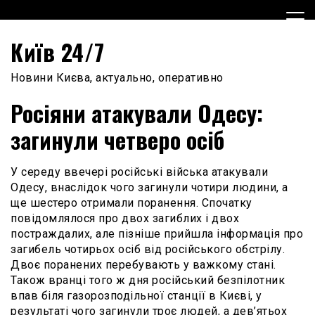
Skip
to
content
Київ 24/7
Новини Києва, актуально, оперативно
Росіяни атакували Одесу:
загинули четверо осіб
У середу ввечері російські війська атакували
Одесу, внаслідок чого загинули чотири людини, а
ще шестеро отримали поранення. Спочатку
повідомлялося про двох загиблих і двох
постраждалих, але пізніше прийшла інформація про
загибель чотирьох осіб від російського обстрілу.
Двоє поранених перебувають у важкому стані.
Також вранці того ж дня російський безпілотник
впав біля газорозподільної станції в Києві, у
результаті чого загинули троє людей, а дев’ятьох