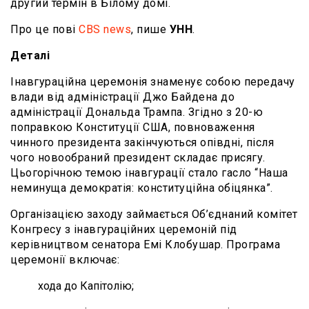
другий термін в Білому домі.
Про це пові
CBS news
, пише
УНН
.
Деталі
Інавгураційна церемонія знаменує собою передачу
влади від адміністрації Джо Байдена до
адміністрації Дональда Трампа. Згідно з 20-ю
поправкою Конституції США, повноваження
чинного президента закінчуються опівдні, після
чого новообраний президент складає присягу.
Цьогорічною темою інавгурації стало гасло “Наша
неминуща демократія: конституційна обіцянка”.
Організацією заходу займається Об’єднаний комітет
Конгресу з інавгураційних церемоній під
керівництвом сенатора Емі Клобушар. Програма
церемонії включає:
хода до Капітолію;