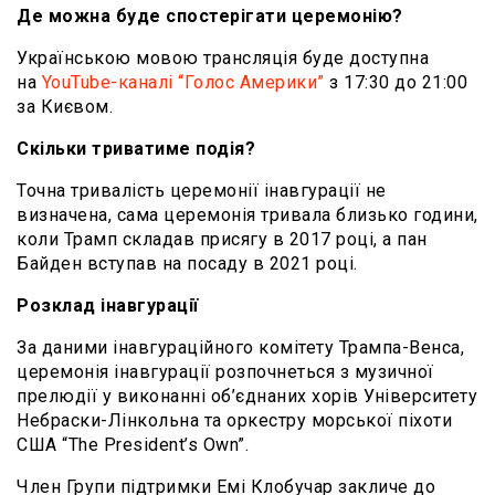
Де можна буде спостерігати церемонію?
Українською мовою трансляція буде доступна
на
YouTube-каналі “Голос Америки”
з 17:30 до 21:00
за Києвом.
Скільки триватиме подія?
Точна тривалість церемонії інавгурації не
визначена, сама церемонія тривала близько години,
коли Трамп складав присягу в 2017 році, а пан
Байден вступав на посаду в 2021 році.
Розклад інавгурації
За даними інавгураційного комітету Трампа-Венса,
церемонія інавгурації розпочнеться з музичної
прелюдії у виконанні об’єднаних хорів Університету
Небраски-Лінкольна та оркестру морської піхоти
США “The President’s Own”.
Член Групи підтримки Емі Клобучар закличе до