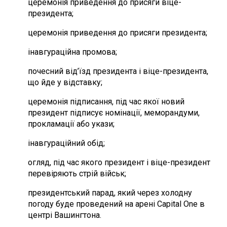
церемонія приведення до присяги віце-
президента;
церемонія приведення до присяги президента;
інавгураційна промова;
почесний від’їзд президента і віце-президента,
що йде у відставку;
церемонія підписання, під час якої новий
президент підписує номінації, меморандуми,
прокламації або укази;
інавгураційний обід;
огляд, під час якого президент і віце-президент
перевіряють стрій військ;
президентський парад, який через холодну
погоду буде проведений на арені Capital One в
центрі Вашингтона.