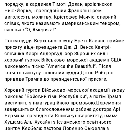
порядку, а кардинал Тімоті Долан, архієпископ
Нью-Йорка, і преподобний Франклін Грем
виголосять молитву. Крістофер Маччіо, оперний
співак, якого називають американським тенором,
заспіває “О, Америка!”
Потім суддя Верховного суду Бретт Кавано прийме
присягу віце-президента Дж. Д. Венса.Кантрі-
співачка Керрі Андервуд, хор Збройних сил і
хоровий гурток Військово-морської академії США
виконають пісню “America the Beautiful”. Після
їхнього виступу головний суддя Джон Робертс
приведе Трампа до президентської присяги.
Хоровий гурток Військово-морської академії знову
виконає “Бойовий гімн Республіки”, а потім Трамп
виступить з інавгураційною промовою.Церемонія
завершиться благословенням рабина доктора Арі
Бермана, президента Єшива-університету; імама
Хушама Аль-Хусайні з Ісламського освітнього
центру Кербела; пастора Лоренцо Сьюелла з