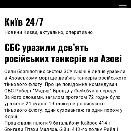
Skip
to
content
Київ 24/7
Новини Києва, актуально, оперативно
СБС уразили дев’ять
російських танкерів на Азові
Сили безпілотних систем ЗCУ вночі 8 липня уразили
в Азовському морі ще дев’ять танкерів російського
тіньового флоту. Про це повідомив командувач
СБС Роберт “Мадяр” Бровді у Фейсбук в середу.
За його словами, загалом протягом 72 годин було
уражене 21 судно: 19 танкерів російського
тіньового флоту, один суховантаж та один пором у
Керчі.
Працювали пілоти 9 батальйону Кайрос 414-ї
бригади Птахи Мадяра, бійці 413-го полку Рейд і