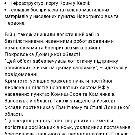
інфраструктурі порту Крим у Керчі;
складах боєприпасів та пально-мастильних
матеріалів у населених пунктах Новогригорівка та
Червоне.
Бійці також знищили логістичний хаб із
безпілотниками, наземними роботизованими
комплексами та боєприпасами в районі
Покровська Донецької області.
“Цей об’єкт забезпечував логістичну підтримку
російських військ на цьому напрямку”, – йдеться у
повідомленні.
Крім того, успішно уражено пункти постійної
дислокації пілотів безпілотних систем РФ у
населених пунктах Комиш-Зоря та Кам’янка в
Запорізькій області. Також знищено військові
склади противника у Гранітному та Стилі Донецької
області.
“Ці спецоперації суттєво порушити елементи
логістики російських військ, ускладнили постачання
боєприпасів і пального на передові позиції. Під час