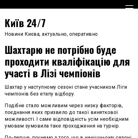
Skip
to
content
Київ 24/7
Новини Києва, актуально, оперативно
Шахтарю не потрібно буде
проходити кваліфікацію для
участі в Лізі чемпіонів
Шахтар у наступному сезоні стане учасником Ліги
чемпіонів без етапу відбору.
Подібне стало можливим через низку факторів,
поєднання яких призвело до такої виняткової
можливості. І саме відповідність усім необхідним
умовам зумовила таке проходження на турнір.
По-перше, почнемо з того, що в нинішньому сезоні