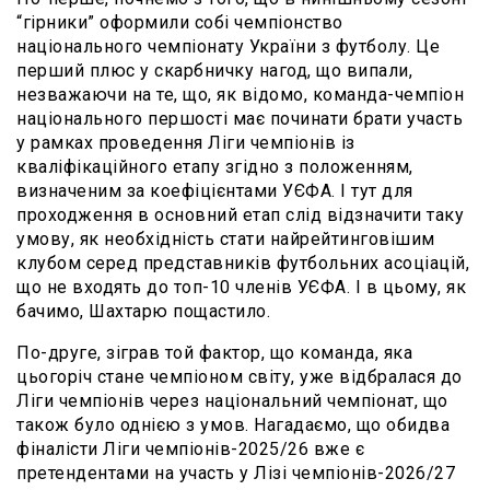
“гірники” оформили собі чемпіонство
національного чемпіонату України з футболу. Це
перший плюс у скарбничку нагод, що випали,
незважаючи на те, що, як відомо, команда-чемпіон
національного першості має починати брати участь
у рамках проведення Ліги чемпіонів із
кваліфікаційного етапу згідно з положенням,
визначеним за коефіцієнтами УЄФА. І тут для
проходження в основний етап слід відзначити таку
умову, як необхідність стати найрейтинговішим
клубом серед представників футбольних асоціацій,
що не входять до топ-10 членів УЄФА. І в цьому, як
бачимо, Шахтарю пощастило.
По-друге, зіграв той фактор, що команда, яка
цьогоріч стане чемпіоном світу, уже відбралася до
Ліги чемпіонів через національний чемпіонат, що
також було однією з умов. Нагадаємо, що обидва
фіналісти Ліги чемпіонів-2025/26 вже є
претендентами на участь у Лізі чемпіонів-2026/27