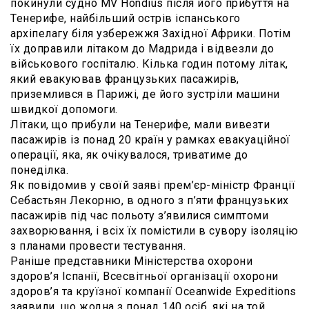
покинули судно MV Hondius після його прибуття на
Тенерифе, найбільший острів іспанського
архіпелагу біля узбережжя Західної Африки. Потім
їх доправили літаком до Мадрида і відвезли до
військового госпіталю. Кілька годин потому літак,
який евакуював французьких пасажирів,
приземлився в Парижі, де його зустріли машини
швидкої допомоги.
Літаки, що прибули на Тенерифе, мали вивезти
пасажирів із понад 20 країн у рамках евакуаційної
операції, яка, як очікувалося, триватиме до
понеділка.
Як повідомив у своїй заяві прем’єр-міністр Франції
Себастьян Лекорню, в одного з п’яти французьких
пасажирів під час польоту з’явилися симптоми
захворювання, і всіх їх помістили в сувору ізоляцію
з планами провести тестування.
Раніше представники Міністерства охорони
здоров’я Іспанії, Всесвітньої організації охорони
здоров’я та круїзної компанії Oceanwide Expeditions
заявили, що жодна з понад 140 осіб, які на той