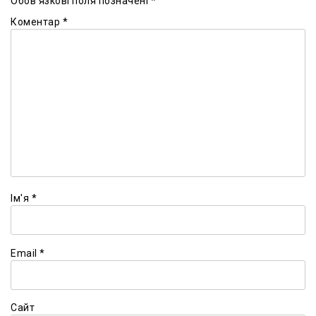
Обов’язкові поля позначені
*
Коментар
*
Ім'я
*
Email
*
Сайт