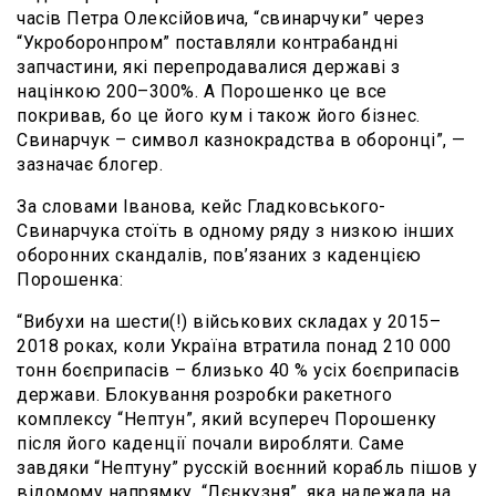
часів Петра Олексійовича, “свинарчуки” через
“Укроборонпром” поставляли контрабандні
запчастини, які перепродавалися державі з
націнкою 200–300%. А Порошенко це все
покривав, бо це його кум і також його бізнес.
Свинарчук – символ казнокрадства в оборонці”, —
зазначає блогер.
За словами Іванова, кейс Гладковського-
Свинарчука стоїть в одному ряду з низкою інших
оборонних скандалів, пов’язаних з каденцією
Порошенка:
“Вибухи на шести(!) військових складах у 2015–
2018 роках, коли Україна втратила понад 210 000
тонн боєприпасів – близько 40 % усіх боєприпасів
держави. Блокування розробки ракетного
комплексу “Нептун”, який всупереч Порошенку
після його каденції почали виробляти. Саме
завдяки “Нептуну” русскій воєнний корабль пішов у
відомому напрямку. “Лєнкузня”, яка належала на