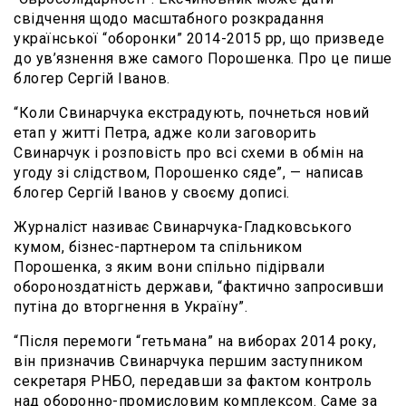
свідчення щодо масштабного розкрадання
української “оборонки” 2014-2015 рр, що призведе
до ув’язнення вже самого Порошенка. Про це пише
блогер Сергій Іванов.
“Коли Свинарчука екстрадують, почнеться новий
етап у житті Петра, адже коли заговорить
Свинарчук і розповість про всі схеми в обмін на
угоду зі слідством, Порошенко сяде”, — написав
блогер Сергій Іванов у своєму дописі.
Журналіст називає Свинарчука-Гладковського
кумом, бізнес-партнером та спільником
Порошенка, з яким вони спільно підірвали
обороноздатність держави, “фактично запросивши
путіна до вторгнення в Україну”.
“Після перемоги “гетьмана” на виборах 2014 року,
він призначив Свинарчука першим заступником
секретаря РНБО, передавши за фактом контроль
над оборонно-промисловим комплексом. Саме за