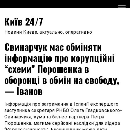
Skip
to
content
Київ 24/7
Новини Києва, актуально, оперативно
Свинарчук має обміняти
інформацію про корупційні
“схеми” Порошенка в
оборонці в обмін на свободу,
— Іванов
Інформація про затримання в Іспанії експершого
заступника секретаря РНБО Олега Гладковського-
Свинарчука, кума та бізнес-партнера Петра
Порошенка, матиме серйозні наслідки для лідера
“Євросолідарності”. Ексчиновник може дати