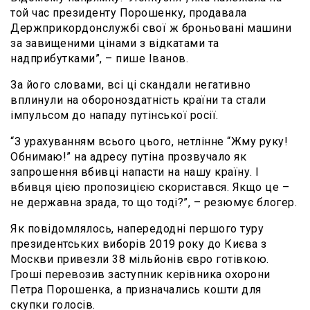
той час президенту Порошенку, продавала
Держприкордонслужбі свої ж броньовані машини
за завищеними цінами з відкатами та
надприбутками”, – пише Іванов.
За його словами, всі ці скандали негативно
вплинули на обороноздатність країни та стали
імпульсом до нападу путінської росії.
“З урахуванням всього цього, нетлінне “Жму руку!
Обнимаю!” на адресу путіна прозвучало як
запрошення вбивці напасти на нашу країну. І
вбивця цією пропозицією скористався. Якщо це –
не державна зрада, то що тоді?”, – резюмує блогер.
Як повідомлялось, напередодні першого туру
президентських виборів 2019 року до Києва з
Москви привезли 38 мільйонів євро готівкою.
Гроші перевозив заступник керівника охорони
Петра Порошенка, а призначались кошти для
скупки голосів.