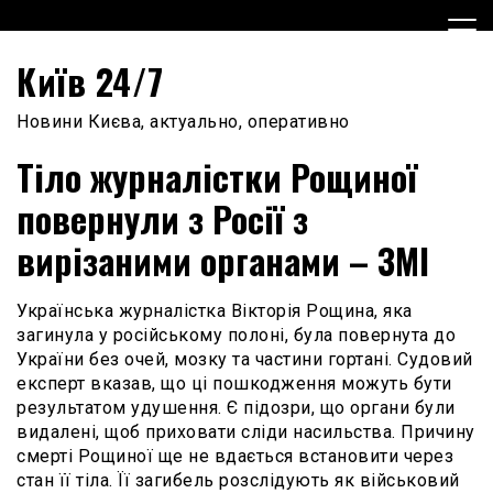
Skip
to
content
Київ 24/7
Новини Києва, актуально, оперативно
Тіло журналістки Рощиної
повернули з Росії з
вирізаними органами – ЗМІ
Українська журналістка Вікторія Рощина, яка
загинула у російському полоні, була повернута до
України без очей, мозку та частини гортані. Судовий
експерт вказав, що ці пошкодження можуть бути
результатом удушення. Є підозри, що органи були
видалені, щоб приховати сліди насильства. Причину
смерті Рощиної ще не вдається встановити через
стан її тіла. Її загибель розслідують як військовий