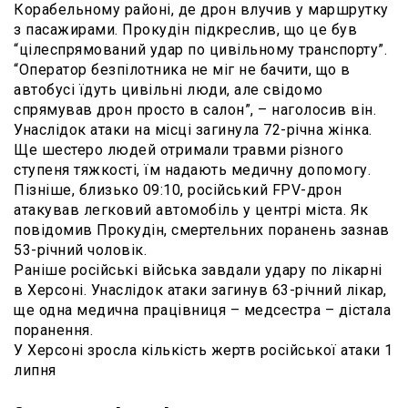
Корабельному районі, де дрон влучив у маршрутку
з пасажирами. Прокудін підкреслив, що це був
“цілеспрямований удар по цивільному транспорту”.
“Оператор безпілотника не міг не бачити, що в
автобусі їдуть цивільні люди, але свідомо
спрямував дрон просто в салон”, – наголосив він.
Унаслідок атаки на місці загинула 72-річна жінка.
Ще шестеро людей отримали травми різного
ступеня тяжкості, їм надають медичну допомогу.
Пізніше, близько 09:10, російський FPV-дрон
атакував легковий автомобіль у центрі міста. Як
повідомив Прокудін, смертельних поранень зазнав
53-річний чоловік.
Раніше російські війська завдали удару по лікарні
в Херсоні. Унаслідок атаки загинув 63-річний лікар,
ще одна медична працівниця – медсестра – дістала
поранення.
У Херсоні зросла кількість жертв російської атаки 1
липня