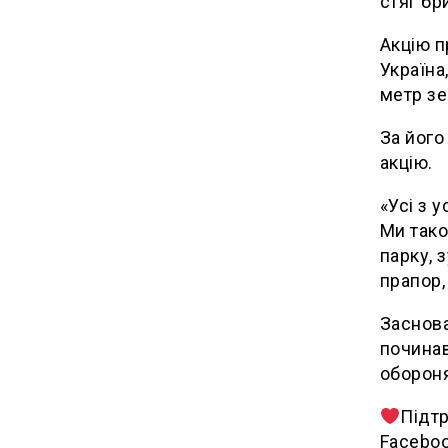
стяг бр
Акцію п
Україна
метр зе
За його
акцію.
«Усі з 
Ми тако
парку, 
прапор,
Заснова
починав
обороня
Підтр
Faceboo