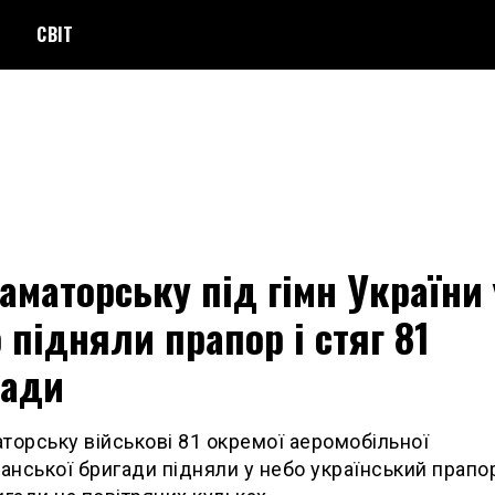
СВІТ
аматорську під гімн України 
 підняли прапор і стяг 81
гади
торську військові 81 окремої аеромобільної
нської бригади підняли у небо український прапор