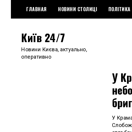
Skip
ГЛАВНАЯ
НОВИНИ СТОЛИЦІ
ПОЛІТИКА
to
content
Київ 24/7
Новини Києва, актуально,
оперативно
У Кр
небо
бри
У Крама
Слобожа