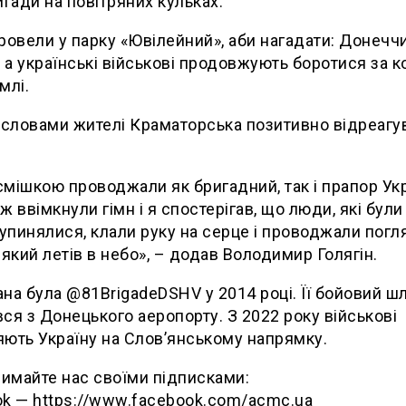
игади на повітряних кульках.
ровели у парку «Ювілейний», аби нагадати: Донечч
, а українські військові продовжують боротися за 
млі.
 словами жителі Краматорська позитивно відреагу
усмішкою проводжали як бригадний, так і прапор Укр
ж ввімкнули гімн і я спостерігав, що люди, які були
зупинялися, клали руку на серце і проводжали пог
 який летів в небо», – додав Володимир Голягін.
на була @81BrigadeDSHV у 2014 році. Її бойовий ш
ся з Донецького аеропорту. З 2022 року військові
ють Україну на Слов’янському напрямку.
имaйте нас своїми підписками:
k — https://www.facebook.com/acmc.ua