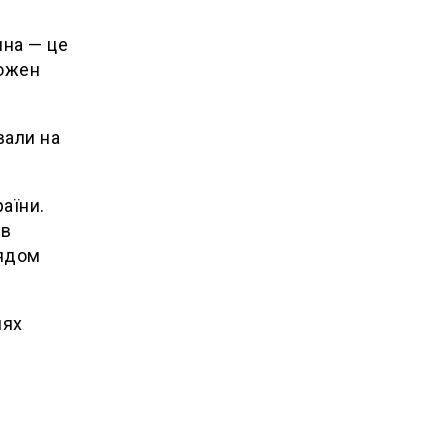
ина — це
кожен
вали на
аїни.
 в
лядом
лях