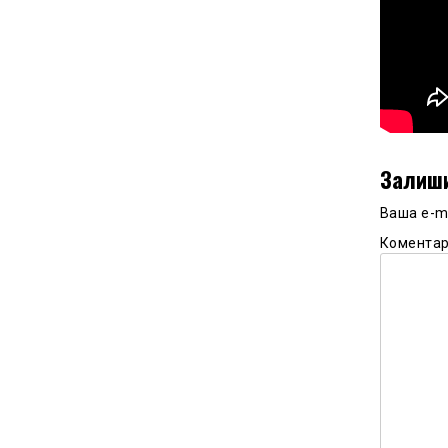
Залиши
Ваша e-m
Комента