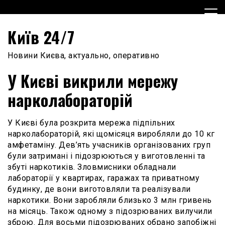
Skip
to
content
Київ 24/7
Новини Києва, актуально, оперативно
У Києві викрили мережу
нарколабораторій
У Києві була розкрита мережа підпільних
нарколабораторій, які щомісяця виробляли до 10 кг
амфетаміну. Дев’ять учасників організованих груп
були затримані і підозрюються у виготовленні та
збуті наркотиків. Зловмисники обладнали
лабораторії у квартирах, гаражах та приватному
будинку, де вони виготовляли та реалізували
наркотики. Вони заробляли близько 3 млн гривень
на місяць. Також одному з підозрюваних вилучили
зброю. Для восьми підозрюваних обрано запобіжні