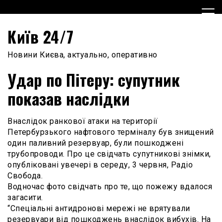
Skip
to
content
Київ 24/7
Новини Києва, актуально, оперативно
Удар по Пітеру: супутник
показав наслідки
Внаслідок ранкової атаки на території
Петербурзького нафтового терміналу був знищений
один паливний резервуар, були пошкоджені
трубопроводи. Про це свідчать супутникові знімки,
опубліковані увечері в середу, 3 червня, Радіо
Свобода.
Водночас фото свідчать про те, що пожежу вдалося
загасити.
“Спеціальні антидронові мережі не врятували
резервуари від пошкоджень внаслідок вибухів. На