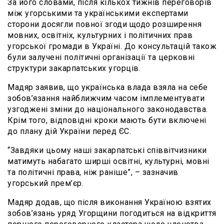
За його словами, після кількох тижнів переговорів
між угорськими та українськими експертами
сторони досягли повної згоди щодо розширення
мовних, освітніх, культурних і політичних прав
угорської громади в Україні. До консультацій також
були залучені політичні організації та церковні
структури закарпатських угорців.
Мадяр заявив, що українська влада взяла на себе
зобов’язання найближчим часом імплементувати
узгоджені зміни до національного законодавства.
Крім того, відповідні кроки мають бути включені
до плану дій України перед ЄС.
“Завдяки цьому наші закарпатські співвітчизники
матимуть набагато ширші освітні, культурні, мовні
та політичні права, ніж раніше”, – зазначив
угорський прем’єр.
Мадяр додав, що після виконання Україною взятих
зобов’язань уряд Угорщини погодиться на відкриття