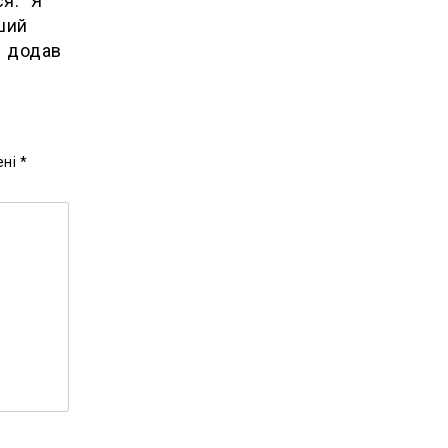
я. “Я
ший
– додав
ені
*