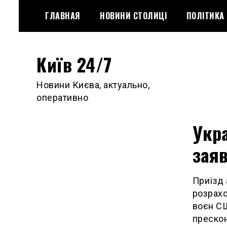
Skip
ГЛАВНАЯ
НОВИНИ СТОЛИЦІ
ПОЛІТИКА
to
content
Київ 24/7
Новини Києва, актуально,
оперативно
Укра
заяв
Приїзд 
розрахо
воєн СШ
прескон