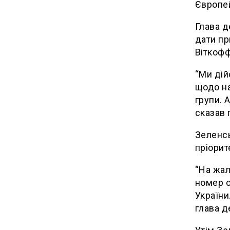
Європе
Глава д
дати пр
Віткофф
“Ми дій
щодо на
групи. 
сказав 
Зеленсь
пріорит
“На жал
номер о
України
глава д