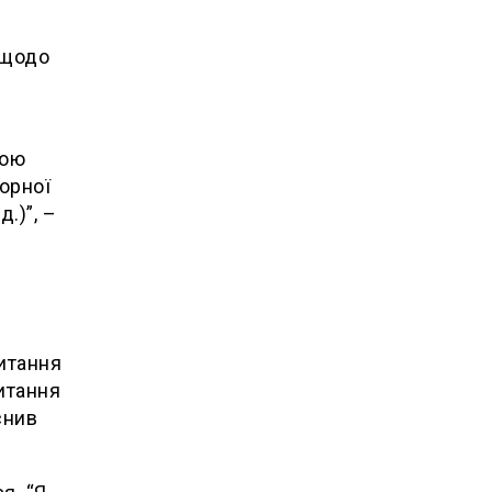
 щодо
ною
орної
.)”, –
питання
итання
снив