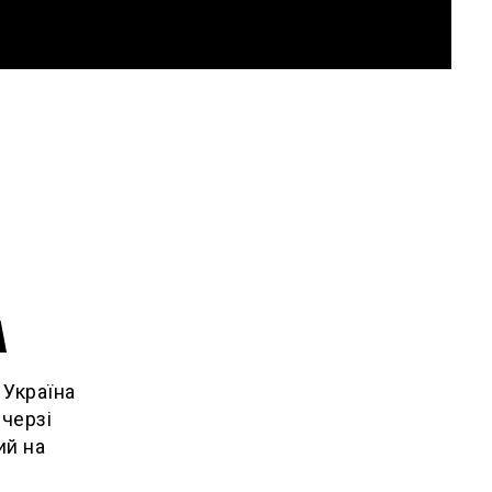
А
 Україна
 черзі
ий на