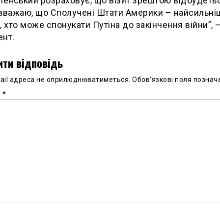
ленський розраховує, що візит зрештою відбудетьс
вважаю, що Сполучені Штати Америки – найсильні
, хто може спонукати Путіна до закінчення війни”, 
ент.
ти відповідь
ail адреса не оприлюднюватиметься.
Обов’язкові поля познач
р
*