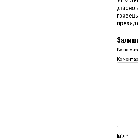
Утім Зе
дійсно 
гравець
презид
Залиши
Ваша e-m
Комента
Ім'я
*