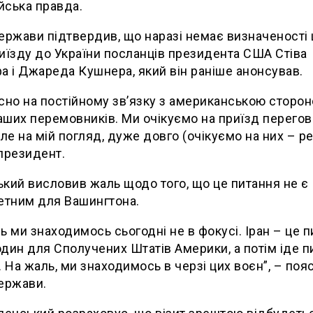
йська правда.
ержави підтвердив, що наразі немає визначеності
иїзду до України посланців президента США Стіва
а і Джареда Кушнера, який він раніше анонсував.
сно на постійному зв’язку з американською сторо
ших перемовників. Ми очікуємо на приїзд перегов
Але на мій погляд, дуже довго (очікуємо на них – ред
президент.
кий висловив жаль щодо того, що це питання не є
етним для Вашингтона.
ь ми знаходимось сьогодні не в фокусі. Іран – це 
дин для Сполучених Штатів Америки, а потім іде п
. На жаль, ми знаходимось в черзі цих воєн”, – поя
ержави.