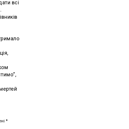
дати всі
.
івників
отримало
ція,
ком
стимо”,
смертей
ені
*