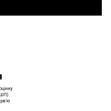
я
оцінку
ОШП)
ерв’ю