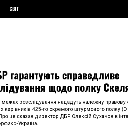
СВІТ
БР гарантують справедливе
слідування щодо полку Скел
в межах розслідування нададуть належну правову 
іх керівників 425-го окремого штурмового полку (
Про це сказав директор ДБР Олексій Сухачов в інт
ерфакс-Україна.