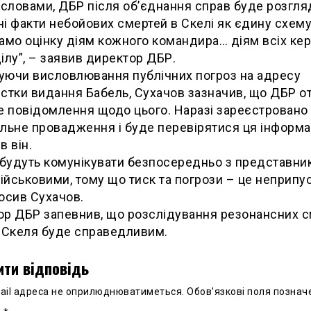
 словами, ДБР після об’єднання справ буде розгля
і факти небойових смертей в Скелі як єдину схему
 дамо оцінку діям кожного командира… діям всіх кер
ілу”, – заявив директор ДБР.
уючи висловлювання публічних погроз на адресу
стки видання Бабель, Сухачов зазначив, що ДБР 
е повідомлення щодо цього. Наразі зареєстровано
льне провадження і буде перевірятися ця інформа
в він.
 будуть комунікувати безпосередньо з представни
військовими, тому що тиск та погрози – це неприпу
осив Сухачов.
р ДБР запевнив, що розслідування резонансних 
 Скеля буде справедливим.
ти відповідь
ail адреса не оприлюднюватиметься.
Обов’язкові поля познач