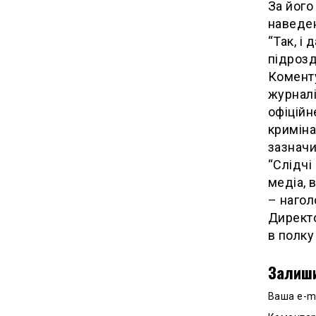
За його
наведен
“Так, і
підрозд
Комент
журналі
офіційн
криміна
зазначи
“Слідчі
медіа, 
– нагол
Директо
в полку
Залиши
Ваша e-m