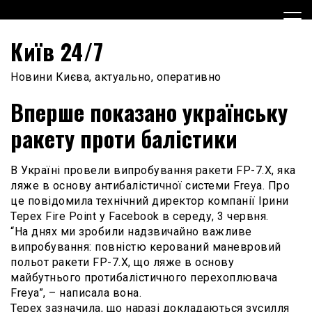
Skip
to
content
Київ 24/7
Новини Києва, актуально, оперативно
Вперше показано українську
ракету проти балістики
В Україні провели випробування ракети FP-7.X, яка
ляже в основу антибалістичної системи Freya. Про
це повідомила технічний директор компанії Ірини
Терех Fire Point у Facebook в середу, 3 червня.
“На днях ми зробили надзвичайно важливе
випробування: повністю керований маневровий
польот ракети FP-7.X, що ляже в основу
майбутнього протибалістичного перехоплювача
Freya”, – написала вона.
Терех зазначила, що наразі докладаються зусилля