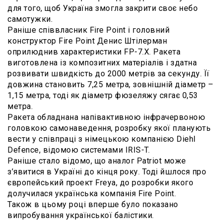
для того, щоб Україна змогла закрити своє небо
самотужки.
Раніше співвласник Fire Point і головний
конструктор Fire Point Денис Штілерман
оприлюднив характеристики FP-7.X. Ракета
виготовлена із композитних матеріалів і здатна
розвивати швидкість до 2000 метрів за секунду. Її
довжина становить 7,25 метра, зовнішній діаметр –
1,15 метра, тоді як діаметр фюзеляжу сягає 0,53
метра.
Ракета обладнана напівактивною інфрачервоною
головкою самонаведення, розробку якої планують
вести у співпраці з німецькою компанією Diehl
Defence, відомою системами IRIS-T.
Раніше стало відомо, що аналог Patriot може
з’явитися в Україні до кінця року. Тоді йшлося про
європейський проект Freya, до розробки якого
долучилася українська компанія Fire Рoint.
Також в цьому році вперше було показано
випробування української балістики.