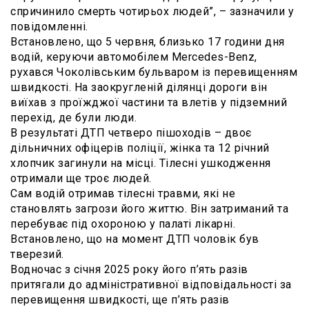
спричинило смерть чотирьох людей”, – зазначили у
повідомленні.
Встановлено, що 5 червня, близько 17 години дня
водій, керуючи автомобілем Mercedes-Benz,
рухався Чоколівським бульваром із перевищенням
швидкості. На заокругленій ділянці дороги він
виїхав з проїжджої частини та влетів у підземний
перехід, де були люди.
В результаті ДТП четверо пішоходів – двоє
дільничних офіцерів поліції, жінка та 12 річний
хлопчик загинули на місці. Тілесні ушкодження
отримали ще троє людей.
Сам водій отримав тілесні травми, які не
становлять загрози його життю. Він затриманий та
перебуває під охороною у палаті лікарні.
Встановлено, що на момент ДТП чоловік був
тверезий.
Водночас з січня 2025 року його п’ять разів
притягали до адміністративної відповідальності за
перевищення швидкості, ще п’ять разів