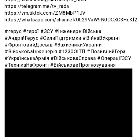
https://telegram.me/tv_rada
https://vm.tiktok.com/ZM8MbP1JV
https://whatsapp.com/channel/0029VaW9N0DCXC3HcKf
#герус #герої #ЗСУ #ІнженерніВійська
#АндрійГерус #СилиПідтримки #ВійнаВУкраїні
#ФронтовийДосвід #ЗахисникиУкраїни
#ВійськоваІнженерія #1230ОІТП #ПозивнийГера
#УкраїнськаАрмія #ВійськоваСправа #ОпераціїЗСУ
#ТехнікаНаФронті #ВійськовеПрогнозування