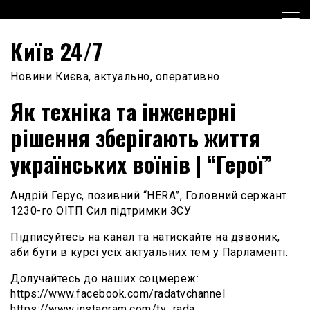
Skip
to
content
Київ 24/7
Новини Києва, актуально, оперативно
Як техніка та інженерні
рішення зберігають життя
українських воїнів | “Герої”
Андрій Герус, позивний “HERA”, Головний сержант
1230-го ОІТП Сил підтримки ЗСУ
Підписуйтесь на канал та натискайте на дзвоник,
аби бути в курсі усіх актуальних тем у Парламенті.
Долучайтесь до наших соцмереж:
https://www.facebook.com/radatvchannel
https://www.instagram.com/tv_rada