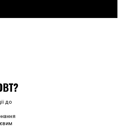
ОВТ?
ії до
онання
тєвим