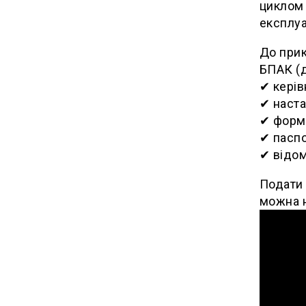
циклом 
експлуа
До прик
БПАК (д
✔︎ кері
✔︎ наст
✔︎ форм
✔︎ пасп
✔︎ відо
Подати 
можна н