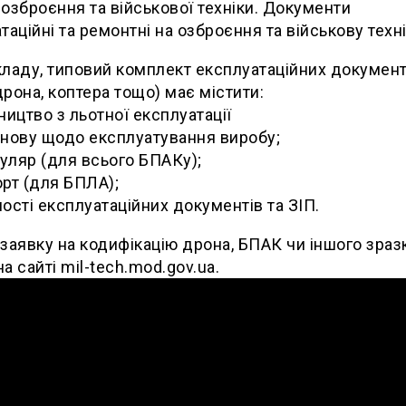
озброєння та військової техніки. Документи
таційні та ремонтні на озброєння та військову техні
ладу, типовий комплект експлуатаційних документ
рона, коптера тощо) має містити:
вництво з льотної експлуатації
анову щодо експлуатування виробу;
уляр (для всього БПАКу);
орт (для БПЛА);
мості експлуатаційних документів та ЗІП.
заявку на кодифікацію дрона, БПАК чи іншого зраз
а сайті mil-tech.mod.gov.ua.