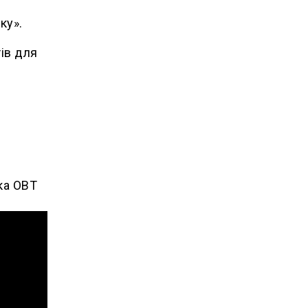
ку».
ів для
ка ОВТ