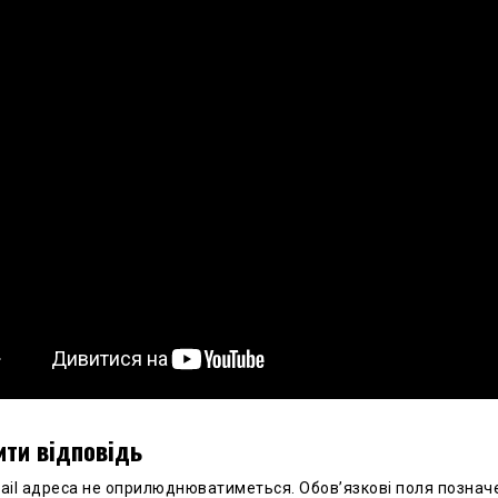
ти відповідь
ail адреса не оприлюднюватиметься.
Обов’язкові поля познач