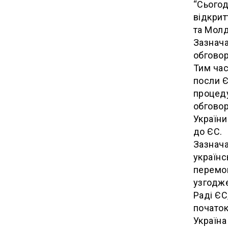
“Сьогод
відкрит
та Молд
Зазнача
обговор
Тим час
посли Є
процеду
обговор
України
до ЄС.
Зазнача
українс
перемов
узгодже
Раді ЄС
початок
Україна