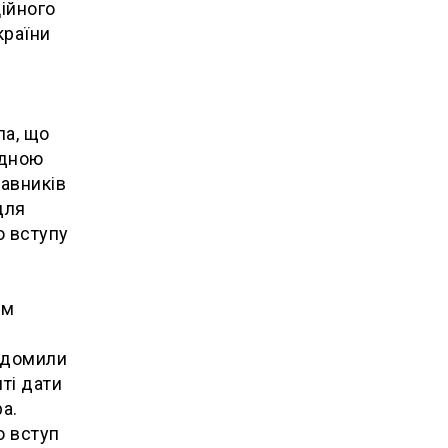
ційного
країни
ла, що
адною
авників
для
о вступу
ам
відомили
ті дати
а.
о вступ