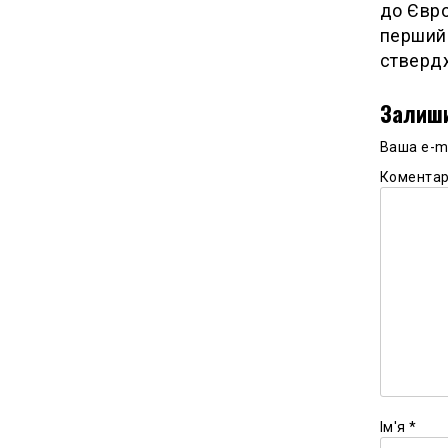
до Євро
перший 
ствердж
Залиши
Ваша e-m
Комента
Ім'я
*