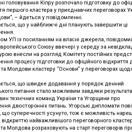
ні головування Кіпру розпочало підготовку до офі
тя першого кластера у приєднавчих переговорах У
ови”, – йдеться у повідомленні.
ється, що у найближчі дні планують завершити ці
ення.
ом УП із посиланням на власні джерела, повідоми
вропейського Союзу ввечері у середу за невідкл
рою внесли на розгляд Комітету постійних предст
ення процесу підготовки до офіційного відкриття 
 та Молдови кластеру “Основи” у переговорах щод
ється, що швидке додавання у порядок денний
ького питання стало можливим завдяки результат
ин технічних команд України та Угорщини про
ння двосторонніх питань. Угорські дипломати по
, що суперечності усунуто, тож є можливість нареш
 відкриттю найважливішого переговорного кластер
 та Молдова розраховують на старт переговорів пр