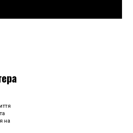
тера
иття
та
я на