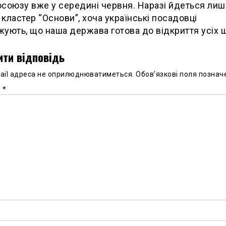
союзу вже у середині червня. Наразі йдеться лиш
кластер “Основи”, хоча українські посадовці
ують, що наша держава готова до відкриття усіх 
ти відповідь
ail адреса не оприлюднюватиметься.
Обов’язкові поля познач
р
*