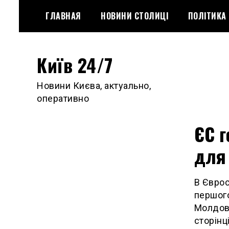
Skip
ГЛАВНАЯ
НОВИНИ СТОЛИЦІ
ПОЛІТИКА
to
content
Київ 24/7
Новини Києва, актуально,
оперативно
ЄС г
для
В Єврос
першого
Молдови
сторінц