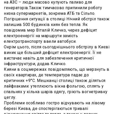
на АЗС – люди масово купують паливо для
генераторів.Також тимчасово припинили роботу
низка супермаркетів, зокрема АТБ та Сільпо.
Погіршення ситуації в столиці Нічний обстріл також
залишив 500 будинків киян без тепла. Як
повідомив мер Віталій Кличко, через дефіцит
електроенергії на маршрути замість
електротранспорту ввели автобуси.
Окрім цього, після сьогоднішнього обстрілу в Києві
виник ще більший дефіцит електроенергії. Її не
вистачає навіть для забезпечення критичної
інфраструктури, додав Кличко.
Кияни в соцмережах повідомляють, що мерзнуть в
своїх квартирах, де температура падає до
критичних +9°C. Мешканці столиці також діляться
лайфхаками: утеплюють вікна фольгою, сплять у
спальнях у кілька шарів одягу, гріють вогнетривку
цеглу.
Проблеми особливо гостро відчувають на лівому
березі Києва, де спостерігаються тривалі