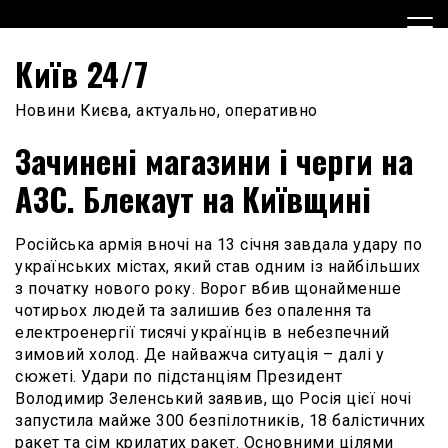
Skip
to
content
Київ 24/7
Новини Києва, актуально, оперативно
Зачинені магазини і черги на
АЗС. Блекаут на Київщині
Російська армія вночі на 13 січня завдала удару по
українських містах, який став одним із найбільших
з початку нового року. Ворог вбив щонайменше
чотирьох людей та залишив без опалення та
електроенергії тисячі українців в небезпечний
зимовий холод. Де найважча ситуація – далі у
сюжеті. Удари по підстанціям Президент
Володимир Зеленський заявив, що Росія цієї ночі
запустила майже 300 безпілотників, 18 балістичних
ракет та сім крилатих ракет. Основними цілями