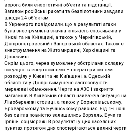
ворога були енергетичні об’єкти та підстанції.
Загалом російські ракети та безпілотники завдали
шкоди 24 об’єктам.
В Укренерго повідомили, що в результаті атаки
була знеструмлена значна кількість споживачів у
Києві та на Київщині, а також у Чернігівській,
Дніпропетровській і Запорізькій областях. Також є
знеструмлення на Житомирщині, Харківщині та
Донеччині.
Окрім цього, через зумовлену обстрілами складну
ситуацію в енергосистемі – оператори систем
розподілу у Києві та на Київщині, в Одеській
області та у Дніпрі вимушено застосовують
мережеві обмеження. Черги на АЗС і закриття
магазинів В Київській області найважча ситуація на
Лівобережжі столиці, а також у Бориспільському,
Броварському та Бучанському районах. Від 1-ї ночі
без світла повністю залишились Ворзель, Буча та
Ірпінь. соцмережі В результаті у цих населених
пунктах протягом дня спостерігаються великі черги