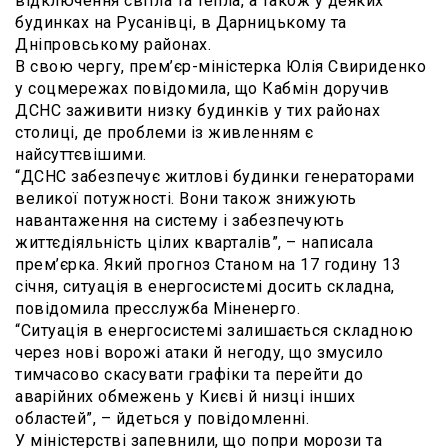
відключення світла та тепла, а також у деяких
будинках на Русанівці, в Дарницькому та
Дніпровському районах.
В свою чергу, прем’єр-міністерка Юлія Свириденко
у соцмережах повідомила, що Кабмін доручив
ДСНС заживити низку будинків у тих районах
столиці, де проблеми із живленням є
найсуттєвішими.
“ДСНС забезпечує житлові будинки генераторами
великої потужності. Вони також знижують
навантаження на систему і забезпечують
життєдіяльність цілих кварталів”, – написала
прем’єрка. Який прогноз Станом на 17 годину 13
січня, ситуація в енергосистемі досить складна,
повідомила пресслужба Міненерго.
“Ситуація в енергосистемі залишається складною
через нові ворожі атаки й негоду, що змусило
тимчасово скасувати графіки та перейти до
аварійних обмежень у Києві й низці інших
областей”, – йдеться у повідомленні.
У міністерстві запевнили, що попри морози та