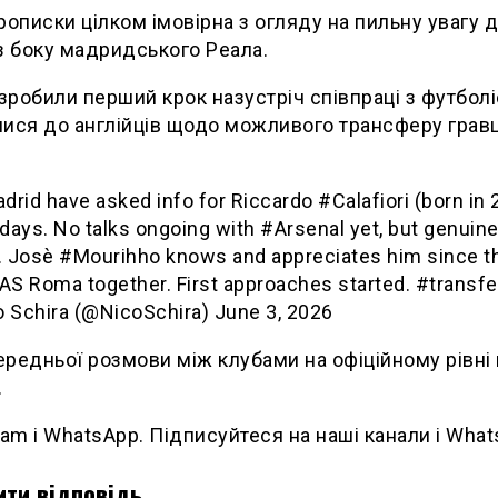
рописки цілком імовірна з огляду на пильну увагу 
з боку мадридського Реала.
 зробили перший крок назустріч співпраці з футболі
ися до англійців щодо можливого трансферу грав
rid have asked info for Riccardo #Calafiori (born in 
 days. No talks ongoing with #Arsenal yet, but genuin
t. Josè #Mourihho knows and appreciates him since t
 AS Roma together. First approaches started. #transf
ò Schira (@NicoSchira) June 3, 2026
редньої розмови між клубами на офіційному рівні 
.
ram і WhatsApp. Підписуйтеся на наші канали і Wha
ти відповідь