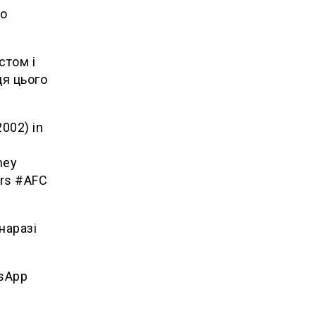
до
стом і
ця цього
2002) in
e
hey
ers #AFC
наразі
tsApp