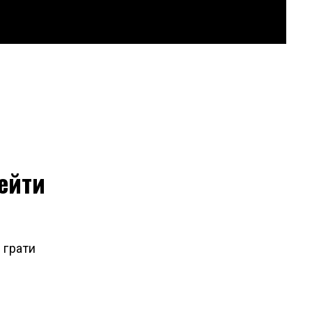
ейти
 грати