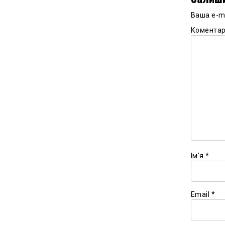
Ваша e-m
Комента
Ім'я
*
Email
*