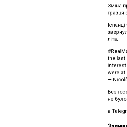
Зміна п
гравця 
Іспанці
звернул
літа.
#RealMad
the last
interes
were at
— Nicol
Безпосе
не було
в Teleg
Залиши