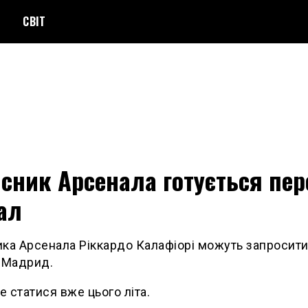
СВІТ
сник Арсенала готується пер
ал
ка Арсенала Ріккардо Калафіорі можуть запросити
 Мадрид.
 статися вже цього літа.