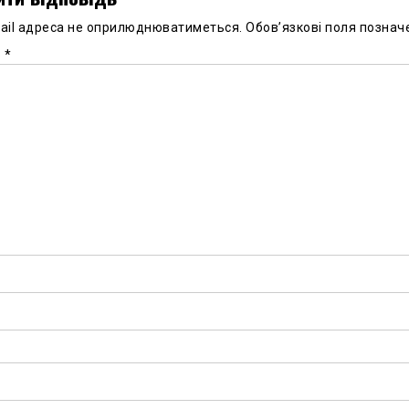
ail адреса не оприлюднюватиметься.
Обов’язкові поля познач
р
*