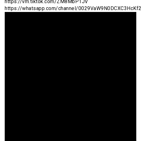
https://vm.tiktok.com/ZM8MbP1JV
https://whatsapp.com/channel/0029VaW9N0DCXC3HcKf