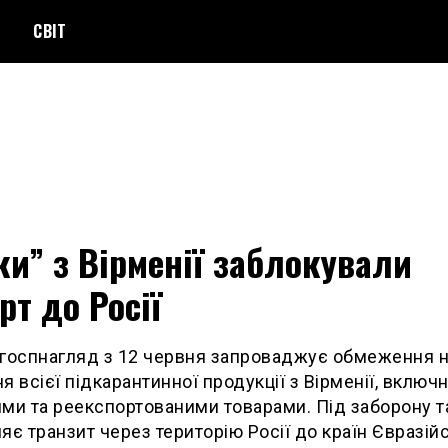
СВІТ
и” з Вірменії заблокували
рт до Росії
госпнагляд з 12 червня запроваджує обмеження 
я всієї підкарантинної продукції з Вірменії, включн
ми та реекспортованими товарами. Під заборону 
яє транзит через територію Росії до країн Євразій