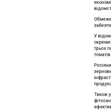
економі
відомст
Обмежен
забезпе
У відом
окремих
трьох п
томатів
Росіяни
зернови
інфраст
продукц
Також у
фітосан
ефектив