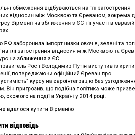
льні обмеження відбуваються на тлі загострення
них відносин між Москвою та Єреваном, зокрема д
рсу Вірменії на зближення з ЄС і її участі в євразі
рах.
о РФ заборонила імпорт низки овочів, зелені та пол
ї на тлі загострення відносин між Москвою та Єре
урс на зближення з ЄС.
правитель Росії Володимир Путін виступив із крит
менії, попереджаючи офіційний Єреван про
устимість” курсу на євроінтеграцію без узгодженн
. Він пригрозив, що подібна політика може призв
, схожого на події в Україні у 2014 році.
не вдалося купити Вірменію
ти відповідь
ail адреса не оприлюднюватиметься.
Обов’язкові поля познач