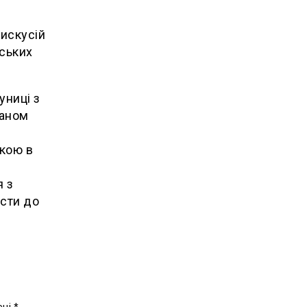
искусій
йських
униці з
ваном
икою в
я з
ести до
ені
*