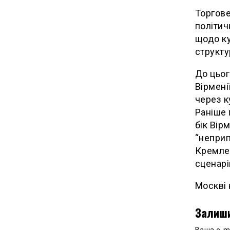
Торгове
політич
щодо ку
структу
До цьог
Вірмені
через к
Раніше 
бік Вір
“неприп
Кремлем
сценарію
Москві 
Залиши
Ваша e-m