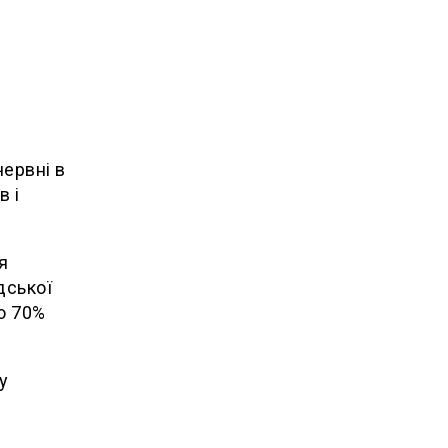
червні в
в і
я
дської
до 70%
у