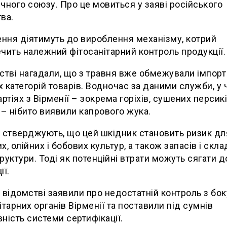
чного союзу. Про це мовиться у заяві російського
ва.
ня діятимуть до вироблення механізму, котрий
чить належний фітосанітарний контроль продукції.
стві нагадали, що з травня вже обмежували імпорт
 категорій товарів. Водночас за даними служби, у 
артіях з Вірменії – зокрема горіхів, сушених персикі
 – нібито виявили капрового жука.
 стверджують, що цей шкідник становить ризик дл
х, олійних і бобових культур, а також запасів і скла
руктури. Тоді як потенційні втрати можуть сягати 
ії.
 відомстві заявили про недостатній контроль з бок
ітарних органів Вірменії та поставили під сумнів
ність системи сертифікації.